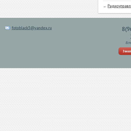
←
Радиоуправля
fotoblack3@yandex.ru
8(9
Ест
Зака