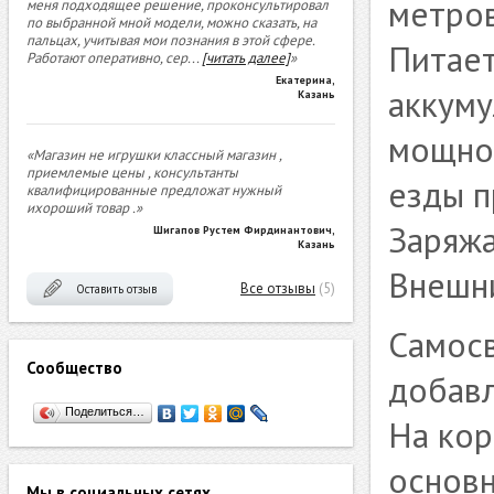
метров
меня подходящее решение, проконсультировал
по выбранной мной модели, можно сказать, на
пальцах, учитывая мои познания в этой сфере.
Питает
Работают оперативно, сер
...
[читать далее]
»
Екатерина
,
аккуму
Казань
мощнос
«Магазин не игрушки классный магазин ,
приемлемые цены , консультанты
езды п
квалифицированные предложат нужный
ихороший товар .»
Заряжа
Шигапов Рустем Фирдинантович
,
Казань
Внешн
Все отзывы
(5)
Оставить отзыв
Самосв
Сообщество
добавл
Поделиться…
На кор
основн
Мы в социальных сетях