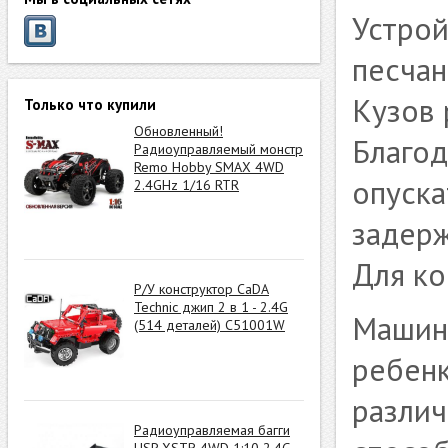
Устрой
песчан
Кузов 
Только что купили
Обновленный!
Благод
Радиоуправляемый монстр
Remo Hobby SMAX 4WD
опуска
2.4GHz 1/16 RTR
задерж
Для ко
Р/У конструктор CaDA
Technic джип 2 в 1 - 2.4G
Машин
(514 деталей) C51001W
ребенк
различ
Радиоуправляемая багги
HSP XSTR 4WD 1:10 2.4G -