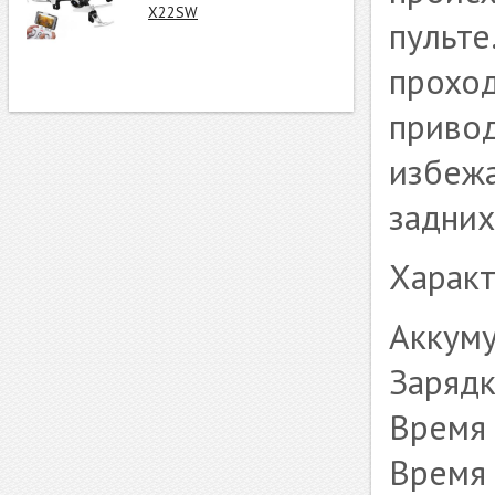
X22SW
пульте
проход
привод
избежа
задних
Характ
Аккуму
Заряд
Время 
Время 