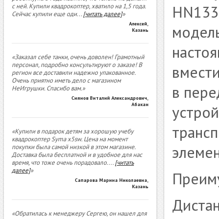
с ней. Купили квадрокоптер, хватило на 1,5 года.
HN1332
Сейчас купили еще оди
...
[читать далее]
»
Алексей
,
модель
Казань
настоя
«Заказал себе танки, очень доволен! Грамотный
персонал, подробно консультируют о заказе! В
вмести
регион все доставили надежно упакованное.
Очень приятно иметь дело с магазином
в пере
НеИгрушки. Спасибо вам.»
Сиянов Виталий Александрович
,
Абакан
устрой
трансп
«Купили в подарок детям за хорошую учебу
квадрокоптер Syma x5sw. Цена на момент
элемен
покупки была самой низкой в этом магазине.
Доставка была бесплатной и в удобное для нас
время, что тоже очень порадовало.
...
[читать
далее]
»
Преим
Сапарова Марина Николаевна
,
Казань
Дистан
«Обратилась к менеджеру Сергею, он нашел для