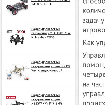
спосо
94107-STS01
количе
задачу
игрово
Радиоуправляемый
гексакоптер MJX X901 Mini
RTF 2.4G - X901
Как уп
Управл
Радиоуправляемый
помощи
квадрокоптер Syma X21W
WiFi c видеокамерой
четыре
на час
управл
Радиоуправляемый
квадрокоптер Syma
происх
X22SW FPV RTF 2.4G -